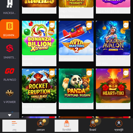
Recycle Riches
Magic Mummy
Sugar Merge Up
HACKSAWGAMING
Megaways
BGAMING-SLOT
SMARTSOFT
Bonanza Billion
Aviamasters 2
Golden Avalon Hold
Xtreme
and Win
PLAYNGO
V-POWER
Rocket Eruption:
Panda Fortune Rush
Heart of Tiki
Triple Blast
EVOPLAY
মেনু
রেফারেল
ডিপোজিট
রিওয়ার্ড
অ্যাকাউন্ট