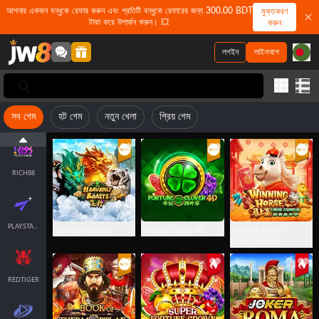
আপনার একজন বন্ধুকে রেফার করুন এবং প্রতিটি বন্ধুকে রেফারের জন্য 300.00 BDT
মুক্তকরণ
SPADE GAMING
টাকা করে উপার্জন করুন। 💥
করুন
লগইন
সাইনআপ
NEXTSPIN
সব গেম
হট গেম
নতুন খেলা
প্রিয় গেম
5G
RICH88
PLAYSTARGAMING
Heavenly Beasts
Fortune Clover 40
Winning Horse
Lunar Carnival
REDTIGER