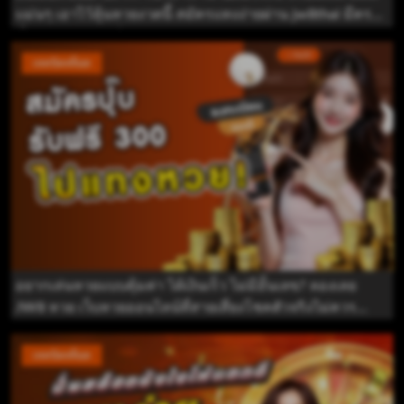
แม่นๆ เอาไว้ลุ้นหวยงวดนี้ สมัครแทงง่ายผ่าน jw8thai มีครบ
ทั้งหวยไทย หวยยี่กี ฮานอย ลาว!
เทคนิคสล็อต
อยากเล่นหวยแบบคุ้มค่า ได้เงินเร็ว ไม่มีอั้นเลข? ลองเลย
JW8 หวย เว็บหวยออนไลน์ที่สายเสี่ยงโชคตัวจริงไม่ควร
พลาด สมัครฟรี มีโปรแจกเพียบ!
เทคนิคสล็อต