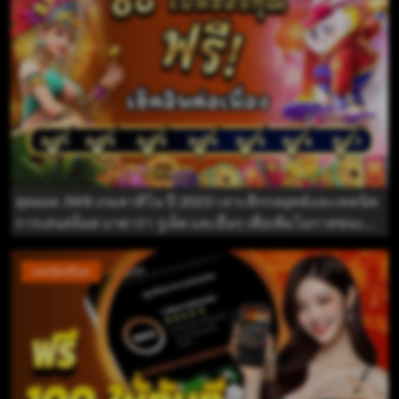
สุดยอด JW8 เกมคาสิโน ปี 2025! เจาะลึกกลยุทธ์และเทคนิค
การเล่นสล็อต บาคาร่า รูเล็ต และอื่นๆ เพื่อเพิ่มโอกาสชนะ
และทำกำไรสูงสุดในทุกการเดิมพัน
เทคนิคสล็อต