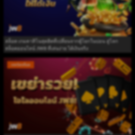
สล็อต เกมคาสิโนสุดฮิตที่เปลี่ยนจากตู้โยกในบ่อน สู่โลก
สล็อตออนไลน์ JW8 ที่เล่นง่าย ได้เงินจริง
เทคนิคสล็อต