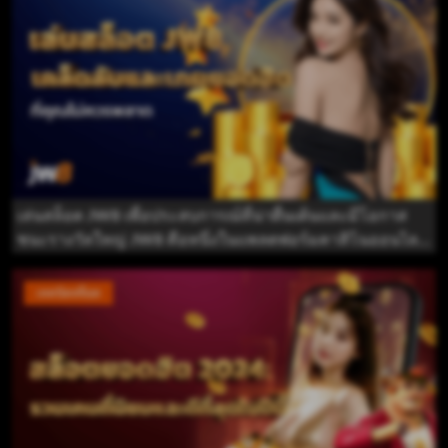
เล่นสล็อต JW8 เพื่อประสบการณ์ที่น่าตื่นเต้นและมีโอกาส
ชนะรางวัลใหญ่ JW8 คือหนึ่งในแพลตฟอร์มคาสิโนออนไลน์
ที่คุณไม่ควรพลาด!
เทคนิคสล็อต