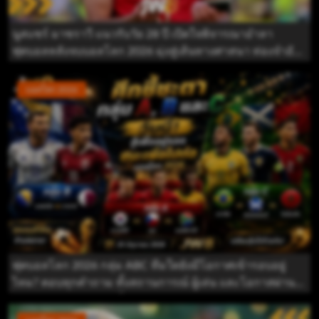
1000
1000
นูสแซร์ มาซราวี แนวรับวัย 28 ปี เปิดใจพิจารณาอำลา
ฟุตบอลหลังจบบอลโลก 2026 มุ่งสู่เส้นทางศาสนา ท่องจำอัล
กุรอาน ดูบอลโลกสด 2026 ตารางบอลโลก 2026 48 ทีมบอล
โลก 2026 มีใครบ้าง
บอลโลก 2026
การแก้แค้นของ
ไพ่นกกระจอกมังกร
สวีตโบนันซ่า
เกอิชา
ราชินีแห่งอินคา
วิถีแห่งกิเลน
อานูบิสพิโรธ
ฟุตบอลโลก 2026 กลุ่ม ABC ทีมใดยังมีโอกาศเข้ารอบอยู่
ไหม? ตอบทุกคำถาม ทั้งสถานการณ์ ผู้เล่น และโอกาสผ่าน
รอบ วิเคราะห์บอลวันนี้ บอลโลก 2026
มาจง วินส์ 2
สวีท โบนันซ่า 1000
ชนะรางวัล CaiShen