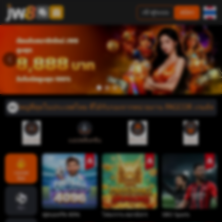
เข้าสู่ระบบ
สมัคร
รองจากหน่วยงาน PAGCOR เกมส์สล็อตที่มีค่า RTP สูงที่สุดในประเทศ พร้อมแ
บอกต่อ
แอปพลิเคชัน
เติมเงิน
ถอน
เกมยอด
นิยม
กีฬา
ฟุตบอลรัช 4096
ไพ่นกกระจอกมังกร
SBO Sports