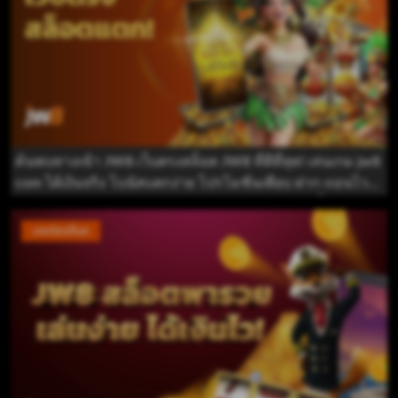
ค้นพบทางเข้า JW8 เว็บตรงสล็อต JW8 ที่ดีที่สุด! เล่นเกม jw8
com ได้เงินจริง โบนัสแตกง่าย โปรโมชั่นเพียบ ฝาก-ถอนไว
ปลอดภัย 100% พร้อมบริการ 24 ชม. สมัครเลยวันนี้!
เทคนิคสล็อต