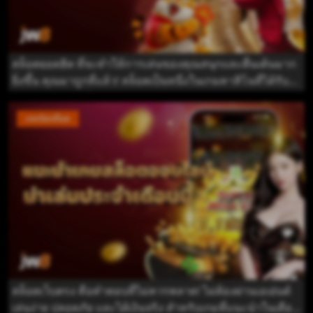
สล็อตยอดฮิต ที่จะทำให้การเล่นของคุณสนุกและตื่นเต้นมาก
ยิ่งขึ้น คุณมาถูกที่แล้ว! สล็อตเป็นหนึ่งในเกมคาสิโนที่ได้รับ
ความนิยมมากที่สุดในโลกออนไลน์
เทคนิคสล็อต
สล็อตเว็บตรง คือคำตอบที่ไม่ควรพลาด! ไม่ต้องผ่านเอเย่นต์
เล่นง่าย ปลอดภัย และได้เงินจริง สำหรับเกมที่แนะนำในเดือน