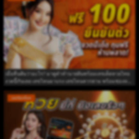
เมื่อคืนฝันว่าอะไร? มาดูคำทำนายฝันพร้อมเลขเด็ดหวยไทย
งวดนี้กันเลย เลขไหนมาแรง เลขไหนควรตาม พร้อมช่องทาง
แทงหวยง่ายๆ ผ่าน jw8thai7.com
เทคนิคสล็อต