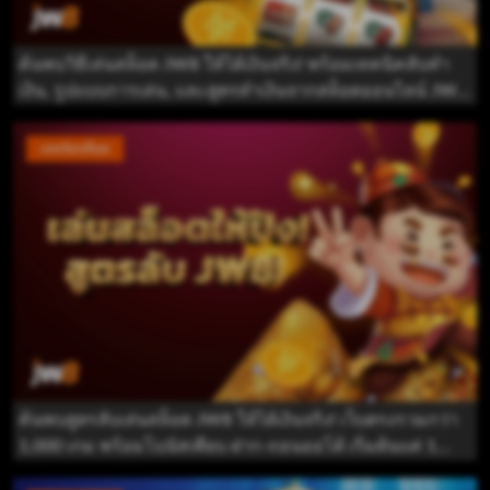
ค้นพบวิธีเล่นสล็อต JW8 ให้ได้เงินจริง! พร้อมเทคนิคลับทำ
เงิน, รูปแบบการเล่น, และสูตรทำเงินจากสล็อตออนไลน์ JW8
เว็บตรงน่าเชื่อถือ สมัครเลย!
เทคนิคสล็อต
ค้นพบสูตรลับเล่นสล็อต JW8 ให้ได้เงินจริง! เว็บตรงรวมกว่า
1,000 เกม พร้อมโบนัสเพียบ ฝาก-ถอนออโต้ เริ่มต้นแค่ 1
บาท! เรียนรู้เทคนิค พิชิตแจ็คพอต และรับสิทธิพิเศษมากมาย