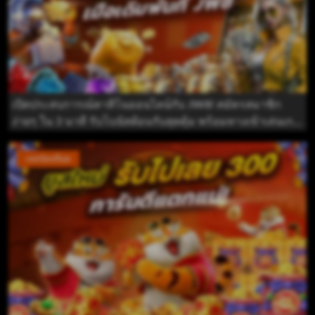
เปิดประสบการณ์คาสิโนออนไลน์กับ JW8! สมัครสมาชิก
ง่ายๆ ใน 3 นาที รับโบนัสต้อนรับสุดคุ้ม พร้อมทางเข้าเล่นเกม
หลากหลาย ปลอดภัย มั่นใจได้ 24 ชม.
เทคนิคสล็อต