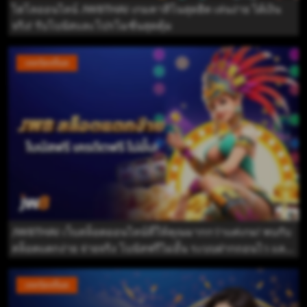
ไฮโลออนไลน์ JW8THAI เกมคาสิโนสุดฮิต เล่นง่าย ได้เงิน
จริง! รับโบนัสและโปรโมชั่นสุดคุ้ม
เทคนิคสล็อต
JW8THAI เว็บสล็อตออนไลน์ที่ให้คุณมากกว่าแค่เกม! พบกับ
สล็อตแตกง่าย จ่ายจริง โบนัสฟรีไม่อั้น ระบบฝากถอนไว และ
เคล็ดลับเล่นสล็อตให้ปัง!
เทคนิคสล็อต