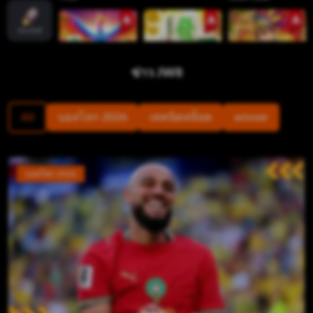
ชนะทันที
ข่าว JW8
ไพ่นกกระจอก
เส้นทางมาจอง
สมบัติแอซเท็ก
ฟีนิกซ์
All
บอลโลก 2026
เทคนิคสล็อต
winner
บอลโลก 2026
ไวลด์เวสต์โกลด์
Roma
ค่ำคืนค็อกเทล
โชคลาภแห่งคเณศ
เกท ออฟ โอลิมปัส
สตาร์ ไลท์ ปริ๊นเซส