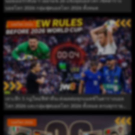
นอยเออร์กลับมา! เยอรมนี 26 แข้งลุยบอลโลก เช็คตาราง
บอลโลก 2026 กลุ่มฟุตบอลโลก 2026 ทั้งหมด
บอลโลก 2026
เจาะลึก 5 กฎใหม่ฟีฟ่าที่จะส่งผลต่อทุกแมตช์ในตารางบอล
โลก 2026 และกลุ่มฟุตบอลโลก 2026 ทั้งหมด ครบทุกราย
ละเอียดที่แฟนบอลต้องรู้
บอลโลก 2026