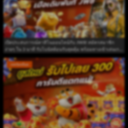
เปิดประสบการณ์คาสิโนออนไลน์กับ JW8! สมัครสมาชิก
ง่ายๆ ใน 3 นาที รับโบนัสต้อนรับสุดคุ้ม พร้อมทางเข้าเล่นเกม
หลากหลาย ปลอดภัย มั่นใจได้ 24 ชม.
เทคนิคสล็อต