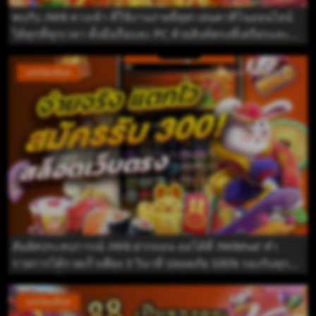
พบกับ JW8 ทางเข้า ที่ใช้งานง่ายที่สุด! เล่นคาสิโนออนไลน์
ได้ทุกที่ทุกเวลา ทั้งมือถือและ PC ด้วยลิงค์ตรงที่เสถียรและ
ปลอดภัยที่สุด.
เทคนิคสล็อต
สัมผัสประสบการณ์ JW8 ฝากถอน ออโต้ที่ JW8thai! ทำ
รายการได้รวดเร็วเพียง 3 วินาที ปลอดภัย 100% รองรับทุก
ธนาคารชั้นนำ ทำธุรกรรมได้เอง 24 ชม. ไร้กังวลเรื่องการ
เงิน
เทคนิคสล็อต