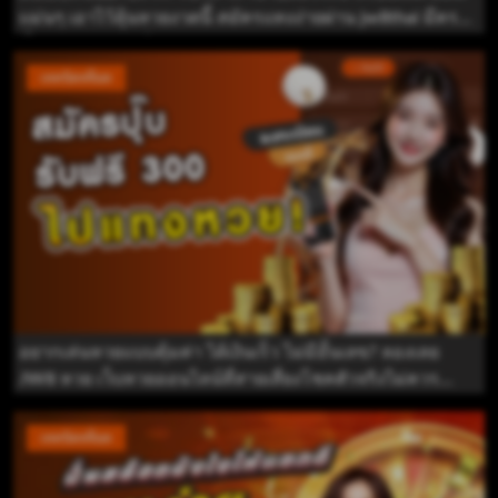
แม่นๆ เอาไว้ลุ้นหวยงวดนี้ สมัครแทงง่ายผ่าน jw8thai มีครบ
ทั้งหวยไทย หวยยี่กี ฮานอย ลาว!
เทคนิคสล็อต
อยากเล่นหวยแบบคุ้มค่า ได้เงินเร็ว ไม่มีอั้นเลข? ลองเลย
JW8 หวย เว็บหวยออนไลน์ที่สายเสี่ยงโชคตัวจริงไม่ควร
พลาด สมัครฟรี มีโปรแจกเพียบ!
เทคนิคสล็อต