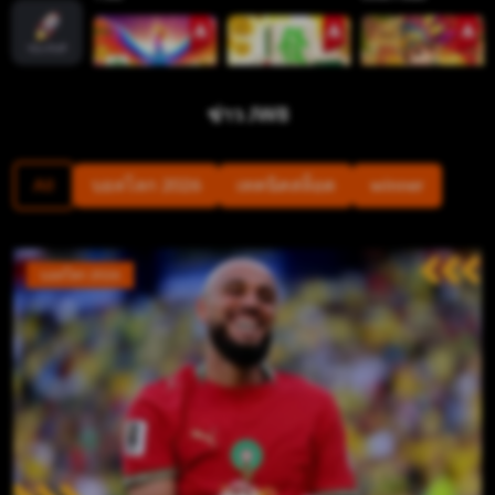
ชนะทันที
ข่าว JW8
ไพ่นกกระจอก
เส้นทางมาจอง
สมบัติแอซเท็ก
ฟีนิกซ์
All
บอลโลก 2026
เทคนิคสล็อต
winner
บอลโลก 2026
ไวลด์เวสต์โกลด์
Roma
ค่ำคืนค็อกเทล
โชคลาภแห่งคเณศ
เกท ออฟ โอลิมปัส
สตาร์ ไลท์ ปริ๊นเซส