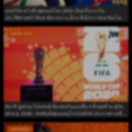
เคปเวิร์ด คว้าตั๋วฟุตบอลโลก 2026 เป็นครั้งแรกใน
ประวัติศาสตร์! ทีมชาติจากเกาะเล็กๆ ที่เล็กกว่าจังหวัดยโสธร
แต่ยิ่งใหญ่พอจะล้มยักษ์แอฟริกา วิเคราะห์รอบแบ่งกลุ่ม บอล
โลก 2026 ได้ที่ Jw8
บอลโลก 2026
อิตาลี-ยูเครน-โปแลนด์ ต้องชนกันเองเพื่อ 4 ตั๋วสุดท้าย ซูริค,
20 พ.ย. 2568 - สหพันธ์ฟุตบอลยุโรป (UEFA) ประกาศรายชื่อ
16 ทีมที่มีสิทธิ์เข้าร่วมการแข่งขันรอบเพลย์ออฟเพื่อคัดเลือก
ทีม
เทคนิคสล็อต