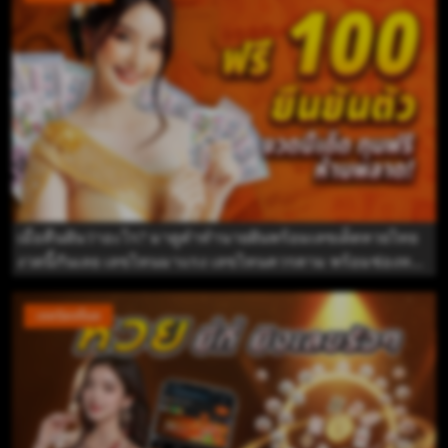
เมื่อคืนฝันว่าอะไร? มาดูคำทำนายฝันพร้อมเลขเด็ดหวยไทย
งวดนี้กันเลย เลขไหนมาแรง เลขไหนควรตาม พร้อมช่องทาง
แทงหวยง่ายๆ ผ่าน jw8thai7.com
เทคนิคสล็อต