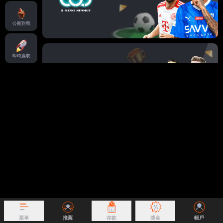
公雞對戰
即時贏取
菜单
推薦
存款
獎金
帳戶