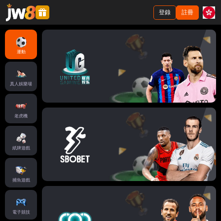
登錄
註冊
運動
真人娛樂場
老虎機
紙牌遊戲
捕魚遊戲
電子競技