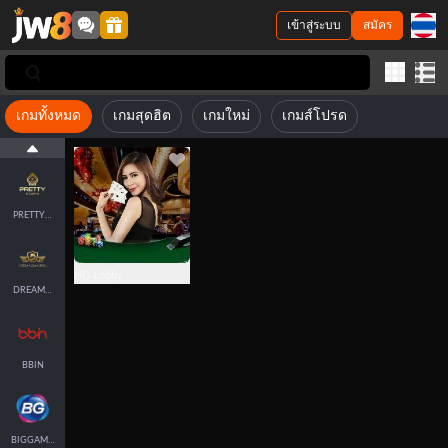
เข้าสู่ระบบ
สมัคร
PLAYTECH
เกมทั้งหมด
เกมสุดฮิต
เกมใหม่
เกมส์โปรด
PRAGMATICPLAY
PRETTYGAMING
HG Lobby
DREAMGAMING
BBIN
BIGGAMING