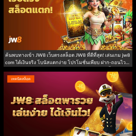
ค้นพบทางเข้า JW8 เว็บตรงสล็อต JW8 ที่ดีที่สุด! เล่นเกม jw8
com ได้เงินจริง โบนัสแตกง่าย โปรโมชั่นเพียบ ฝาก-ถอนไว
ปลอดภัย 100% พร้อมบริการ 24 ชม. สมัครเลยวันนี้!
เทคนิคสล็อต