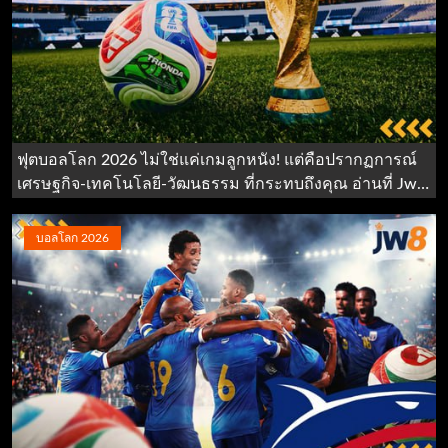
ฟุตบอลโลก 2026 ไม่ใช่แค่เกมลูกหนัง! แต่คือปรากฏการณ์
เศรษฐกิจ-เทคโนโลยี-วัฒนธรรม ที่กระทบถึงคุณ อ่านที่ Jw8
ได้เลย
บอลโลก 2026