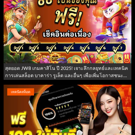
สุดยอด JW8 เกมคาสิโน ปี 2025! เจาะลึกกลยุทธ์และเทคนิค
การเล่นสล็อต บาคาร่า รูเล็ต และอื่นๆ เพื่อเพิ่มโอกาสชนะ
และทำกำไรสูงสุดในทุกการเดิมพัน
เทคนิคสล็อต