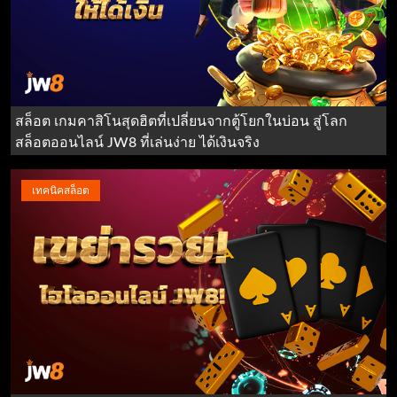
สล็อต เกมคาสิโนสุดฮิตที่เปลี่ยนจากตู้โยกในบ่อน สู่โลก
สล็อตออนไลน์ JW8 ที่เล่นง่าย ได้เงินจริง
เทคนิคสล็อต