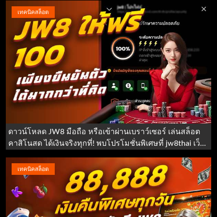
เทคนิคสล็อต
ดาวน์โหลด JW8 มือถือ หรือเข้าผ่านเบราว์เซอร์ เล่นสล็อต
คาสิโนสด ได้เงินจริงทุกที่! พบโปรโมชั่นพิเศษที่ jw8thai เว็บ
ตรง มั่นคง ปลอดภัย
เทคนิคสล็อต