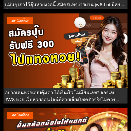
แม่นๆ เอาไว้ลุ้นหวยงวดนี้ สมัครแทงง่ายผ่าน jw8thai มีครบ
ทั้งหวยไทย หวยยี่กี ฮานอย ลาว!
เทคนิคสล็อต
อยากเล่นหวยแบบคุ้มค่า ได้เงินเร็ว ไม่มีอั้นเลข? ลองเลย
JW8 หวย เว็บหวยออนไลน์ที่สายเสี่ยงโชคตัวจริงไม่ควร
พลาด สมัครฟรี มีโปรแจกเพียบ!
เทคนิคสล็อต