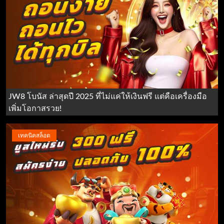
JW8 โบนัส ล่าสุดปี 2025 ที่ไม่แค่ให้เงินฟรี แต่คือเครื่องมือ
เพิ่มโอกาสรวย!
เทคนิคสล็อต