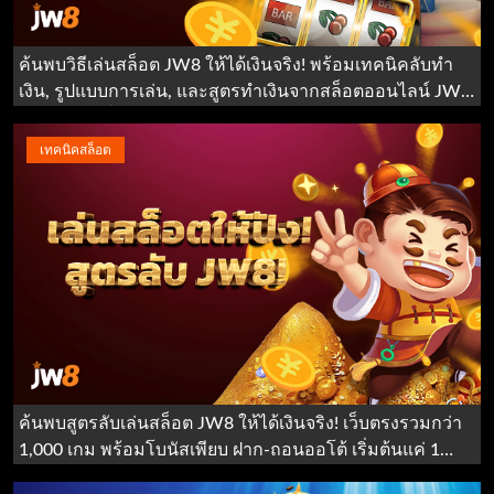
ค้นพบวิธีเล่นสล็อต JW8 ให้ได้เงินจริง! พร้อมเทคนิคลับทำ
เงิน, รูปแบบการเล่น, และสูตรทำเงินจากสล็อตออนไลน์ JW8
เว็บตรงน่าเชื่อถือ สมัครเลย!
เทคนิคสล็อต
ค้นพบสูตรลับเล่นสล็อต JW8 ให้ได้เงินจริง! เว็บตรงรวมกว่า
1,000 เกม พร้อมโบนัสเพียบ ฝาก-ถอนออโต้ เริ่มต้นแค่ 1
บาท! เรียนรู้เทคนิค พิชิตแจ็คพอต และรับสิทธิพิเศษมากมาย