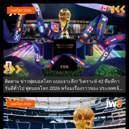
ฟุตบอลโลก2026รอบสุดท้ายได้อีกครั้ง
บอลโลก 2026
ติดตาม ข่าวฟุตบอลโลก แบบเจาะลึก! วิเคราะห์ 42 ทีมที่กา
รันตีตั๋วไป ฟุตบอลโลก 2026 พร้อมเรื่องราวของ ประเทศเจ้า
ภาพบอลโลก 2026 และทีมม้ามืดที่มาแรงที่สุด
บอลโลก 2026